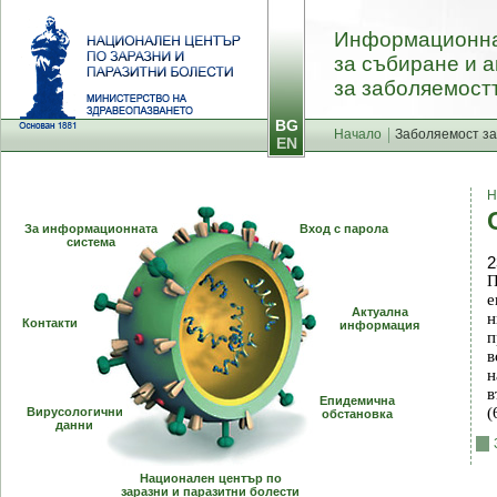
Информационна
за събиране и 
за заболяемостт
BG
Начало
Заболяемост за
EN
Н
За информационната
Вход с парола
система
2
П
е
Актуална
н
Контакти
информация
п
в
н
в
Епидемична
(
Вирусологични
обстановка
данни
Национален център по
заразни и паразитни болести