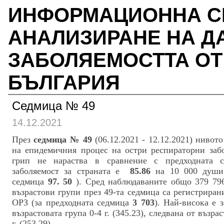
ИНФОРМАЦИОННА СИ
АНАЛИЗИРАНЕ НА Д
ЗАБОЛЯЕМОСТТА ОТ 
БЪЛГАРИЯ
Седмица № 49
14.12.2021
През
седмица № 49
(
06.12.2021 - 12.12.2021
) нивото
на епидемичния процес на остри респираторни заб
грип
не нараства в сравнение с предходната 
заболяемост за страната е
85.86
на 10 000 души 
седмица
97. 50
). Сред наблюдаваните общо 379 79
възрастови групи през 49-та седмица са регистрира
ОРЗ (за предходната седмица
3 703
). Най-висока е 
възрастовата група 0-4 г. (345.23), следвана от възра
г. (253.29).