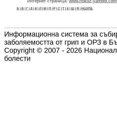
Интернет страница:
www.riokoz-yambol.com
Б
|
В
|
Г
|
Д
|
К
|
Л
|
М
|
П
|
Р
|
С
|
Т
|
Х
|
Ш
|
Я
|
НЦЗПБ
Информационна система за събир
заболяемостта от грип и ОРЗ в Б
Copyright © 2007 - 2026 Национал
болести