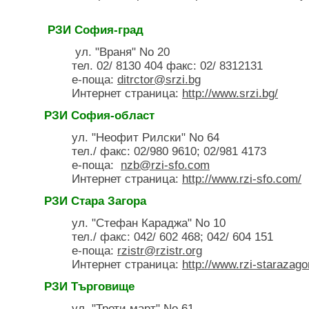
РЗИ София-град
ул. "Враня" No 20
тел. 02/ 8130 404 факс: 02/ 8312131
е-поща:
ditrctor@srzi.bg
Интернет страница:
http://www.srzi.bg/
РЗИ София-област
ул. "Неофит Рилски" No 64
тел./ факс: 02/980 9610; 02/981 4173
е-поща:
nzb@rzi-sfo.com
Интернет страница:
http://www.rzi-sfo.com/
РЗИ Стара Загора
ул. "Стефан Караджа" No 10
тел./ факс: 042/ 602 468; 042/ 604 151
е-поща:
rzistr@rzistr.org
Интернет страница:
http://www.rzi-starazago
РЗИ Търговище
ул. "Трети март" No 61