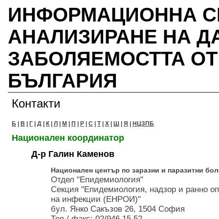
ИНФОРМАЦИОННА СИ
АНАЛИЗИРАНЕ НА Д
ЗАБОЛЯЕМОСТТА ОТ 
БЪЛГАРИЯ
Контакти
Б
|
В
|
Г
|
Д
|
К
|
Л
|
М
|
П
|
Р
|
С
|
Т
|
Х
|
Ш
|
Я
|
НЦЗПБ
Национален координатор
Д-р Галин Каменов
Национален център по заразни и паразитни бол
Отдел "Епидемиология"
Секция "Епидемиология, надзор и ранно о
на инфекции (ЕНРОИ)"
бул. Янко Сакъзов 26, 1504 София
Тел./ факс: 02/946 15 52