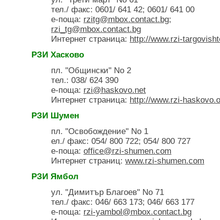
тел./ факс: 0601/ 641 42; 0601/ 641 00
е-поща:
rzitg@mbox.contact.bg
;
rzi_tg@mbox.contact.bg
Интернет страница:
http://www.rzi-targovisht
РЗИ Хасково
пл. "Общински" No 2
тел.: 038/ 624 390
е-поща:
rzi@haskovo.net
Интернет страница:
http://www.rzi-haskovo.o
РЗИ Шумен
пл. "Освобождение" No 1
ел./ факс: 054/ 800 722; 054/ 800 727
е-поща:
office@rzi-shumen.com
Интернет страниц:
www.rzi-shumen.com
РЗИ Ямбол
ул. "Димитър Благоев" No 71
тел./ факс: 046/ 663 173; 046/ 663 177
е-поща:
rzi-yambol@mbox.contact.bg