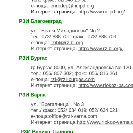
е-поща:
enrodep@ncipd.org
Интернет страница:
http://www.ncipd.org/
РЗИ Благоевград
ул. "Братя Миладинови" No 2
тел. 073/ 888 701; факс: 073/ 888 703
е-поща:
rzibl@rzibl.org
Интернет страница:
http://www.rzibl.org/
РЗИ Бургас
гр.Бургас 8000, ул. Александровска No 120
тел.: 056/ 807 302; факс: 056/ 816 261
е-поща:
rzi@rzi-burgas.com
Интернет страница:
http://www.riokoz-bs.co
РЗИ Варна
ул. "Брегалница", No 3
тел./ факс: 052/ 634 019; 052/ 634 021
е-поща:office@rzi-varna.com
Интернет страница:
http://www.riokoz-varna.
РЗИ Велико Търново