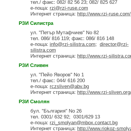
тел./ факс: 082/ 82 56 23; 082/ 825 627
е-поща:
rzi@rzi-ruse.com
Интернет страница:
http://www.rzi-ruse.com/
РЗИ Силистра
ул. "Петър Мутафчиев" No 82
тел. 086/ 816 119; факс: 086/ 816 148
е-поща:
info@rzi-silistra.com
;
director@rzi-
silistra.com
Интернет страница:
http://www.rzi-silistra.c
РЗИ Сливен
ул. "Пейо Яворов" No 1
тел./ факс: 044/ 616 200
е-поща:
rczsliven@abv.bg
Интернет страница:
http://www.rzi-sliven.org
РЗИ Смолян
бул. "България" No 26
тел. 0301/ 632 92; 0301/629 13
е-поща:
rzi_smolyan@mbox.contact.bg
Интернет страница:
http://www.riokoz-smoly