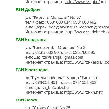
Интернет страница:
http://www.rzi-gbr./
org
РЗИ Добрич
ул. "Кирил и Методий" No 57
тел./ факс: 058/ 600 614; 058/ 600 692
е-поща:
pek_dch@abv.bg
;
rzi-dobrich@bergon
Интернет страница:
http://www.rzi-dobrich.o
РЗИ Кърджали
ул. "Генерал Вл. Стойчев" No 2
тел.: 0361/ 602 90; факс: 0361/602 95
е-поща:
rzi@kardjali.gmail.com
Интернет страница:
http://www.rzi-kardjali.c
РЗИ Кюстендил
кв."Румена войвода", улица "Тинтява"
тел.: 078/552 451; факс: 078/ 552 453;
е-поща:
rzi_kn@abv.bg
Интернет страница:
http://www.rzi-kn.net/
РЗИ Ловеч
ул. "Съйко Съев" No 25