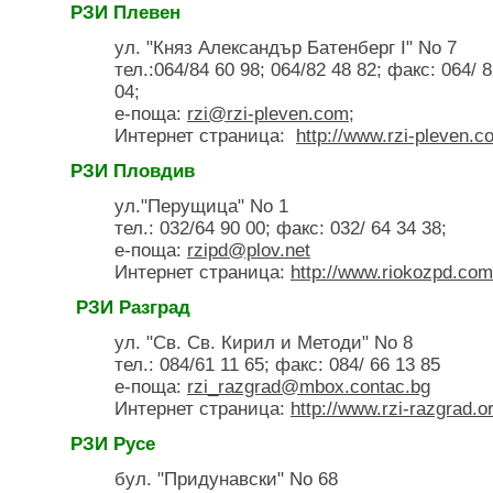
РЗИ Плевен
ул. "Княз Александър Батенберг І" No 7
тел.:064/84 60 98; 064/82 48 82; факс: 064/ 
04;
е-поща:
rzi@rzi-pleven.com
;
Интернет страница:
http://www.rzi-pleven.c
РЗИ Пловдив
ул."Перущица" Nо 1
тел.: 032/64 90 00; факс: 032/ 64 34 38;
е-поща:
rzipd@plov.net
Интернет страница:
http://www.riokozpd.com
РЗИ Разград
ул. "Св. Св. Кирил и Методи" No 8
тел.: 084/61 11 65; факс: 084/ 66 13 85
е-поща:
rzi_razgrad@mbox.contac.bg
Интернет страница:
http://www.rzi-razgrad.o
РЗИ Русе
бул. "Придунавски" No 68