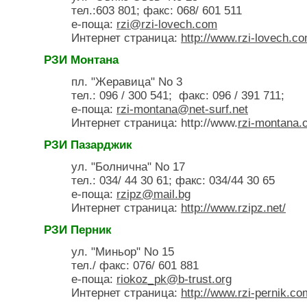
тел.:603 801; факс: 068/ 601 511
е-поща:
rzi@rzi-lovech.com
Интернет страница:
http://www.rzi-lovech.co
РЗИ Монтана
пл. "Жеравица" No 3
тел.: 096 / 300 541; факс: 096 / 391 711;
е-поща:
rzi-montana@net-surf.net
Интернет страница: http://www.
rzi-montana.
РЗИ Пазарджик
ул. "Болнична" No 17
тел.: 034/ 44 30 61; факс: 034/44 30 65
е-поща:
rzipz@mail.bg
Интернет страница:
http://www.rzipz.net/
РЗИ Перник
ул. "Миньор" No 15
тел./ факс: 076/ 601 881
е-поща:
riokoz_pk@b-trust.org
Интернет страница:
http://www.rzi-pernik.co