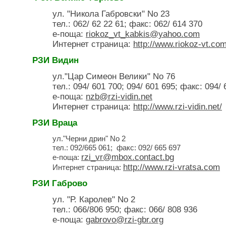
ул. "Никола Габровски" No 23
тел.: 062/ 62 22 61; факс: 062/ 614 370
е-поща:
riokoz_vt_kabkis@yahoo.com
Интернет страница:
http://www.riokoz-vt.com
РЗИ Видин
ул."Цар Симеон Велики" No 76
тел.: 094/ 601 700; 094/ 601 695; факс: 094/
е-поща:
nzb@rzi-vidin.net
Интернет страница:
http://www.rzi-vidin.net/
РЗИ Враца
ул."Черни дрин" No 2
тел.: 092/665 061; факс: 092/ 665 697
rzi_vr@mbox.contact.bg
е-поща:
http://www.rzi-vratsa.com
Интернет страница:
РЗИ Габрово
ул. "Р. Каролев" No 2
тел.: 066/806 950; факс: 066/ 808 936
е-поща:
gabrovo@rzi-gbr.org