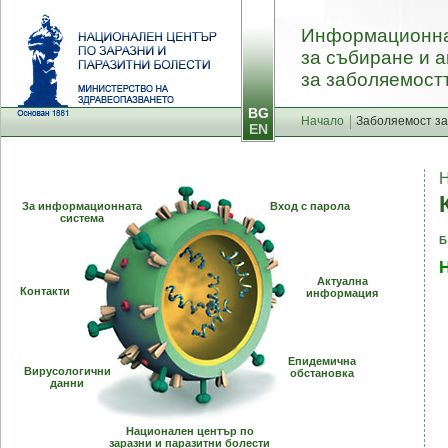
Информационна
за събиране и 
за заболяемостт
BG
Начало
Заболяемост за
EN
За информационната
Вход с парола
система
Б
Актуална
Контакти
информация
Епидемична
Вирусологични
обстановка
данни
Национален център по
заразни и паразитни болести