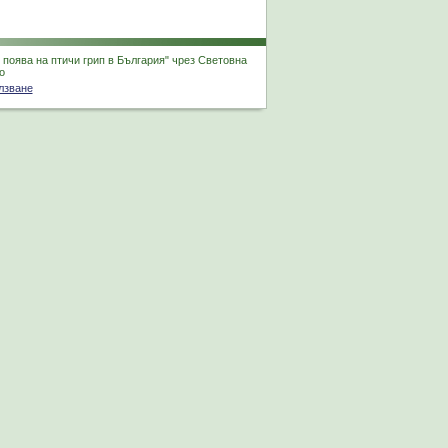
поява на птичи грип в България" чрез Световна
о
лзване