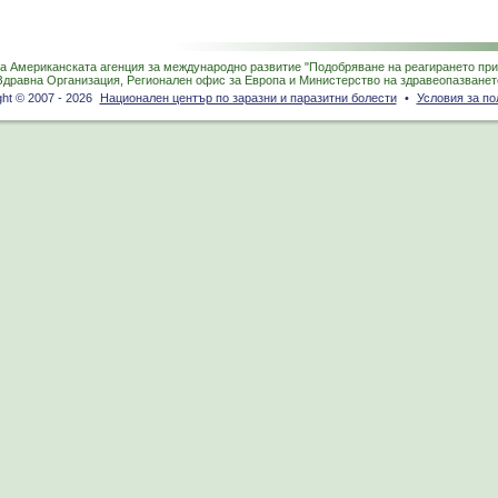
на Американската агенция за международно развитие "Подобряване на реагирането при 
Здравна Организация, Регионален офис за Европа и Министерство на здравеопазванет
ght © 2007 - 2026
Национален център по заразни и паразитни болести
•
Условия за по