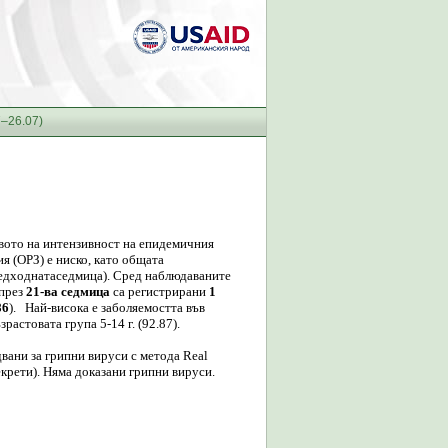
7–26.07)
ото на интензивност на епидемичния
я (ОРЗ) е ниско, като общата
редходнатаседмица). Сред наблюдаваните
 през
21-ва седмица
са регистрирани
1
86
). Най-висока е заболяемостта във
зрастовата група 5-14 г. (92.87).
двани за грипни вируси с метода Real
крети). Няма доказани грипни вируси.