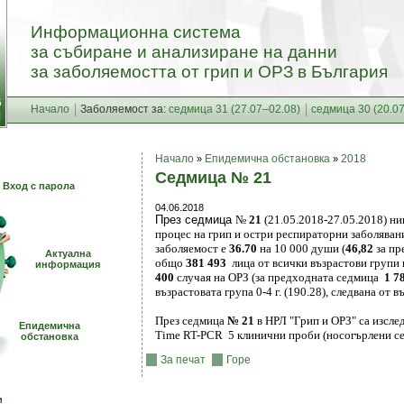
Информационна система
за събиране и анализиране на данни
за заболяемостта от грип и ОРЗ в България
G
Начало
Заболяемост за:
седмица 31 (27.07–02.08)
седмица 30 (20.0
N
Начало
Епидемична обстановка
2018
»
»
Седмица № 21
Вход с парола
04.06.2018
През седмица
№
21
(21.05
.2018-27.05.2018)
нив
процес на грип и остри респираторни заболявани
заболяемост е
36.70
на 10 000 души (
46,82
за п
Актуална
общо
381 493
лица от всички възрастови групи
информация
400
случая на ОРЗ (за предходната седмица
1 7
възрастовата група 0-4 г. (190.28), следвана от въ
През седмица
№ 21
в НРЛ "Грип и ОРЗ" са изсле
Епидемична
Time RT-PCR 5 клинични проби (носогърлени се
обстановка
За печат
Горе
и