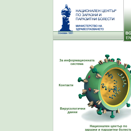
B
E
За информационната
система
Контакти
Вирусологични
данни
Национален център по
заразни и паразитни болест