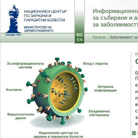
Информационна
за събиране и 
за заболяемостт
BG
Начало
Заболяемост за
EN
Н
За информационната
Вход с парола
система
0
е
Актуална
Контакти
информация
н
п
в
с
Епидемична
Вирусологични
обстановка
з
данни
в
Национален център по
заразни и паразитни болести