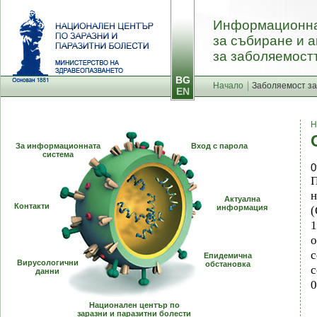
Информационна
за събиране и 
за заболяемостт
BG
Начало
Заболяемост за
EN
Н
За информационната
Вход с парола
система
0
П
н
Актуална
Контакти
информация
(
1
с
Епидемична
Вирусологични
обстановка
данни
0
Национален център по
заразни и паразитни болести