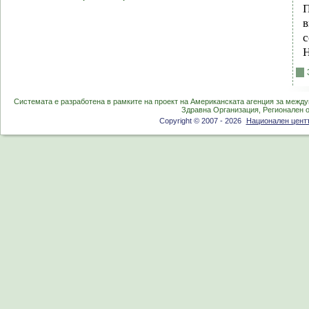
П
в
с
Системата е разработена в рамките на проект на Американската агенция за между
Здравна Организация, Регионален 
Copyright © 2007 - 2026
Национален центъ